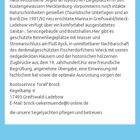
naturverbundene Segler an idyllischen Liegeplätzen in den
Küstengewässern Mecklenburg-Vorpommerns noch intakte
Naturschönheiten genießen (Touristische Unterlagen sind an
Bord).Die 1991/92 neu errichtete Marina in Greifswald/Wieck-
Ladebow verfügt über ein komfortabel ausgestattetes
Sanitär-, Servicegebäude und Bootshallen.Hier gibt es
geschützte Binnenliegeplätze mit Wasser und
Stromanschluss am Fluß Ryck, in unmittelbarer Nachbarschaft
des denkmalgeschützten Fischerdörfchens Wieck mit seinen
riedgedeckten Häusern und der historischen hölzernen
Zugbrücke aus dem 19. Jahrhundert.Für eine freundliche
Begrüßung, angenehme Übergabe, eine Einweisung mit
fachlichem Rat sowie die optimale Ausrüstung sorgen der
Bootsservice Toralf Brock
Kegelkamp 4
17493 Greifswald-Ladebow
E-Mail: brock-uekermuende@t-online.de
die unsere Segelyachten pflegen und betreuen.